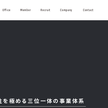
Office
Member
Recruit
Company
Contact
性を極める
三位一体の事業体系