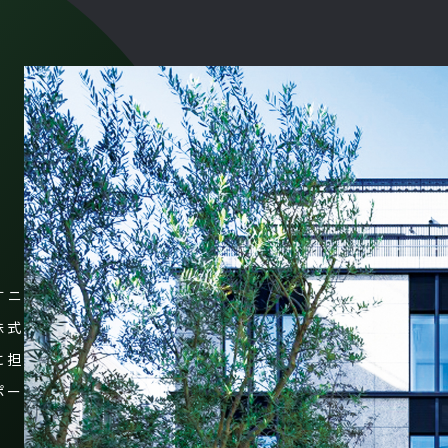
すニ
株式
に担
ポー