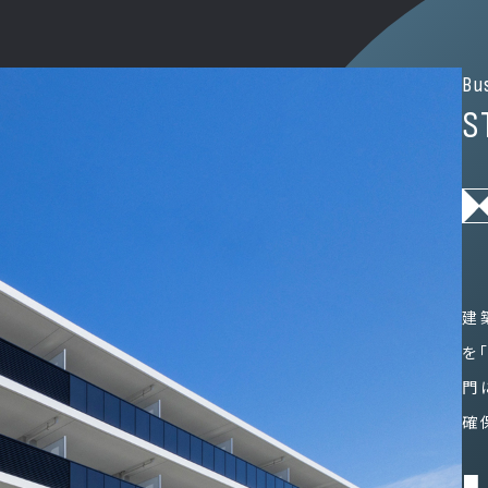
Bu
S
建
を
門
確