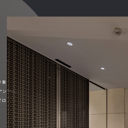
幹事
アン
ゼロ