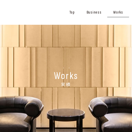
Top
Business
Works
Works
実績